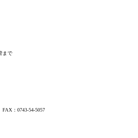
管まで
。
X：0743-54-5057