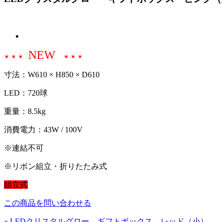
NEW
✶ ✶ ✶
✶ ✶ ✶
寸法：W610 × H850 × D610
LED：720球
重量：8.5kg
消費電力：43W / 100V
※連結不可
※リボン組立・折りたたみ式
組立式
この商品を問い合わせる
« LEDクリスタルグロー ギフトボックス レッド（小）