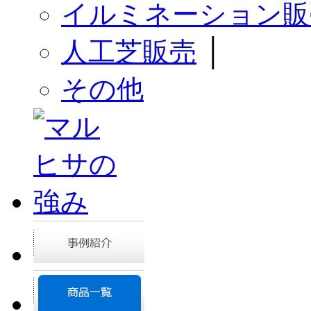
イルミネーション販
人工芝販売
│
その他